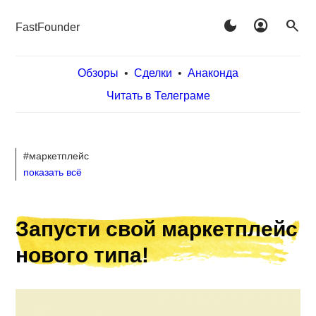
dark_mode
account_circle
search
FastFounder
Обзоры
•
Сделки
•
Анаконда
Читать в Телеграме
#маркетплейс
показать всё
Запусти свой маркетплейс
нового типа!