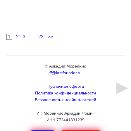
Навигация
Page
Page
Page
Page
1
2
3
…
23
>>
по
записям
© Аркадий Морейнис
ff@fastfounder.ru
Публичная оферта
Политика конфиденциальности
Безопасность онлайн-платежей
ИП Морейнис Аркадий Фомич
ИНН 772441831239