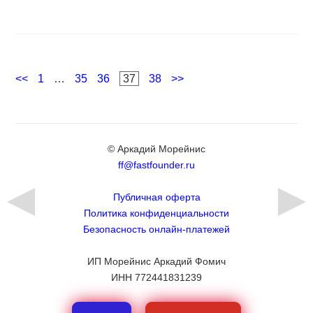
Навигация
Page
Page
Page
Page
Page
<<
1
…
35
36
37
38
>>
по
записям
© Аркадий Морейнис
ff@fastfounder.ru
Публичная оферта
Политика конфиденциальности
Безопасность онлайн-платежей
ИП Морейнис Аркадий Фомич
ИНН 772441831239