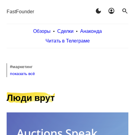
dark_mode
account_circle
search
FastFounder
Обзоры
•
Сделки
•
Анаконда
Читать в Телеграме
#маркетинг
показать всё
Люди врут