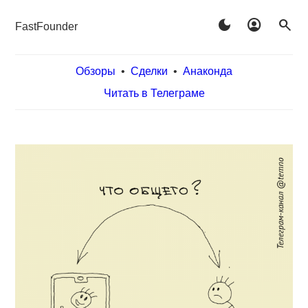
dark_mode
account_circle
search
FastFounder
Обзоры
•
Сделки
•
Анаконда
Читать в Телеграме