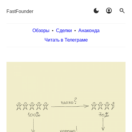
dark_mode
account_circle
search
FastFounder
Обзоры
•
Сделки
•
Анаконда
Читать в Телеграме