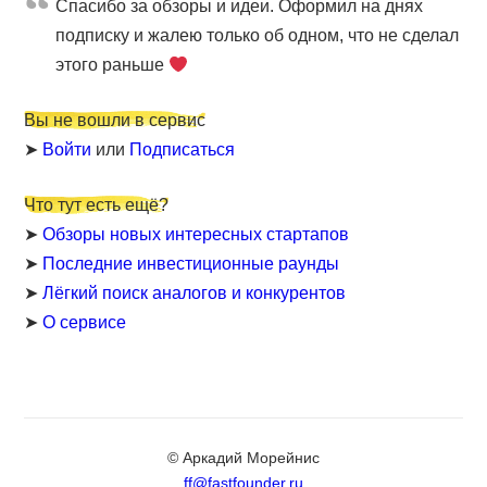
Cпасибо за обзоры и идеи. Оформил на днях
подписку и жалею только об одном, что не сделал
этого раньше
Вы не вошли в сервис
➤
Войти
или
Подписаться
Что тут есть ещё?
➤
Обзоры новых интересных стартапов
➤
Последние инвестиционные раунды
➤
Лёгкий поиск аналогов и конкурентов
➤
О сервисе
© Аркадий Морейнис
ff@fastfounder.ru