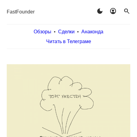
dark_mode
account_circle
search
FastFounder
Обзоры
•
Сделки
•
Анаконда
Читать в Телеграме