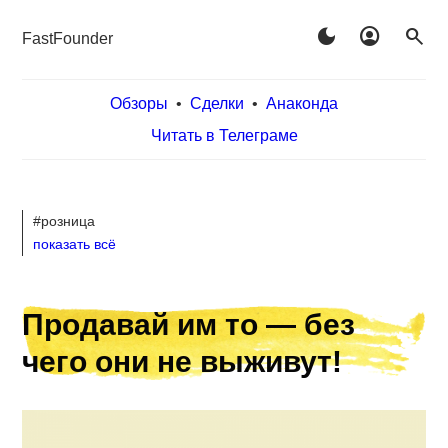
dark_mode
account_circle
search
FastFounder
Обзоры
•
Сделки
•
Анаконда
Читать в Телеграме
#розница
показать всё
Продавай им то — без
чего они не выживут!