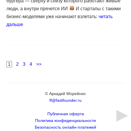
бургера — сверху и снизу которого работают живые
люди, а внутри прячется ИИ
И стартапы с такими
бизнес-моделями уже начинают взлетать:
читать
дальше
Навигация
Page
Page
Page
Page
1
2
3
4
>>
по
записям
© Аркадий Морейнис
ff@fastfounder.ru
Публичная оферта
Политика конфиденциальности
Безопасность онлайн-платежей