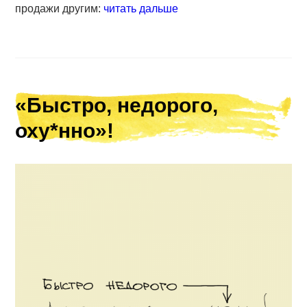
продажи другим:
читать дальше
«Быстро, недорого,
оху*нно»!