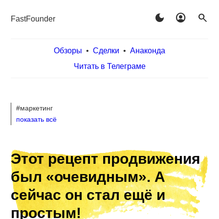
dark_mode
account_circle
search
FastFounder
Обзоры
•
Сделки
•
Анаконда
Читать в Телеграме
#маркетинг
показать всё
Этот рецепт продвижения
был «очевидным». А
сейчас он стал ещё и
простым!