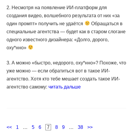
2. Несмотря на появление ИИ-платформ для
создания видео, волшебного результата от них «за
один промпт» получить не удаётся
Обращаться в
специальные агентства — будет как в старом слогане
одного известного дизайнера: «Долго, дорого,
оху*нно»
3. А можно «быстро, недорого, оху*нно»? Похоже, что
уже можно — если обратиться вот в такое ИИ-
агентство. Хотя кто тебе мешает создать такое ИИ-
агентство самому:
читать дальше
Навигация
Page
Page
Page
Page
Page
Page
Page
<<
1
…
5
6
7
8
9
…
38
>>