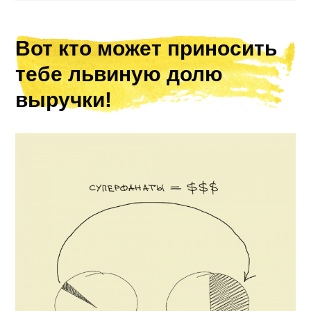
Вот кто может приносить
тебе львиную долю
выручки!