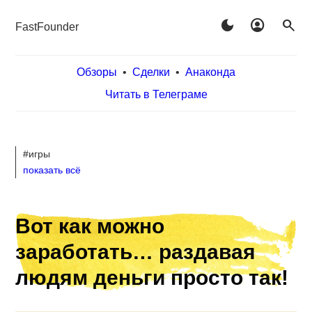
dark_mode
account_circle
search
FastFounder
Обзоры
•
Сделки
•
Анаконда
Читать в Телеграме
#игры
показать всё
Вот как можно
заработать… раздавая
людям деньги просто так!