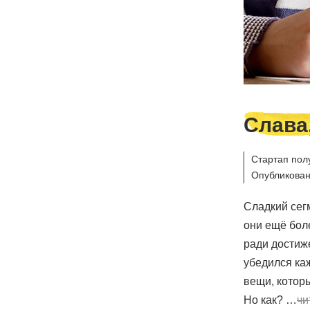
Слава
Стартап пол
Опубликован
Сладкий сегм
они ещё боле
ради достиж
убедился ка
вещи, которы
Но как? …
чи