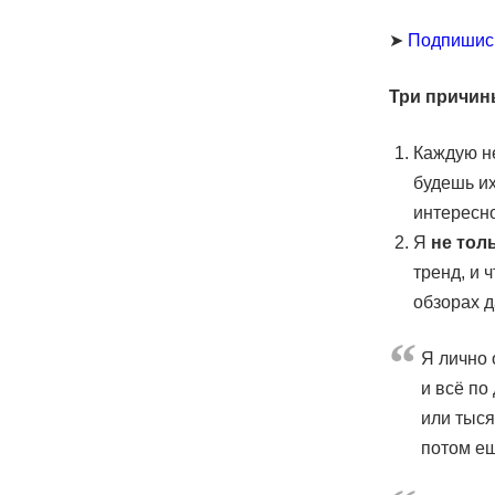
➤
Подпишис
Три причин
Каждую н
будешь их
интересн
Я
не тол
тренд, и 
обзорах д
Я лично 
и всё по
или тыся
потом е