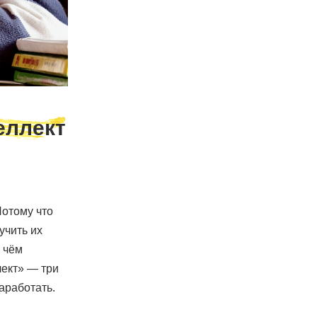
еллект
Потому что
учить их
 чём
лект» — три
аработать.