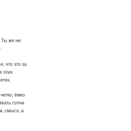
. Ты же не
я
е, что это за
в этих
етях.
четко, ёмко
ивать сотни
и, смысл, а