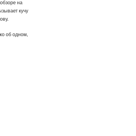
 обзоре на
ызывает кучу
ову.
ко об одном,