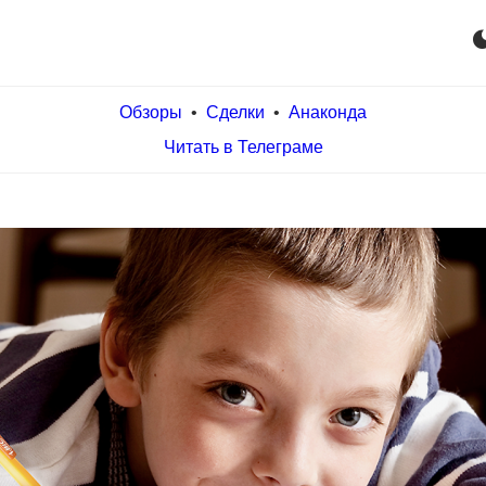
dark_m
Обзоры
•
Сделки
•
Анаконда
Читать в Телеграме