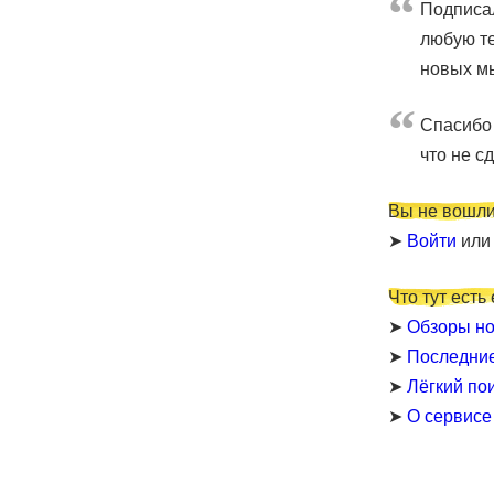
Подписал
любую те
новых мы
Cпасибо 
что не с
Вы не вошли
➤
Войти
ил
Что тут есть
➤
Обзоры но
➤
Последни
➤
Лёгкий по
➤
О сервисе