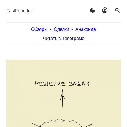
dark_mode
account_circle
search
FastFounder
Обзоры
•
Сделки
•
Анаконда
Читать в Телеграме