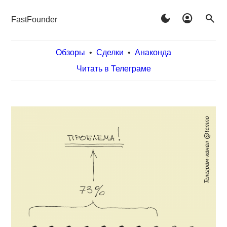
dark_mode
account_circle
search
FastFounder
Обзоры
•
Сделки
•
Анаконда
Читать в Телеграме