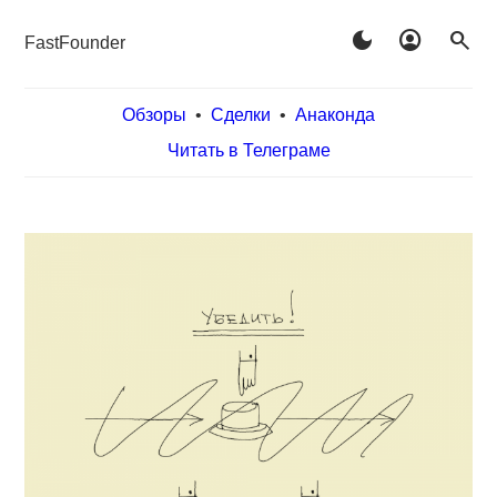
dark_mode
account_circle
search
FastFounder
Обзоры
•
Сделки
•
Анаконда
Читать в Телеграме