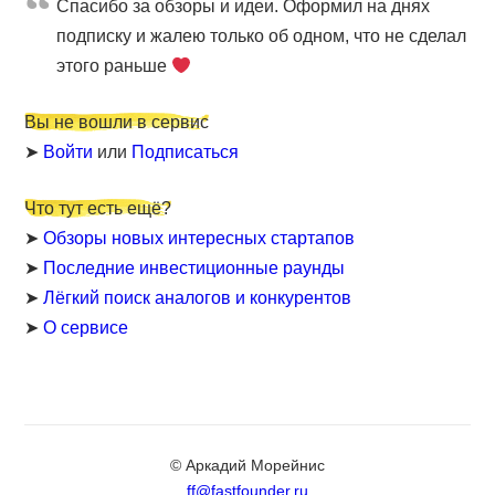
Cпасибо за обзоры и идеи. Оформил на днях
подписку и жалею только об одном, что не сделал
этого раньше
Вы не вошли в сервис
➤
Войти
или
Подписаться
Что тут есть ещё?
➤
Обзоры новых интересных стартапов
➤
Последние инвестиционные раунды
➤
Лёгкий поиск аналогов и конкурентов
➤
О сервисе
© Аркадий Морейнис
ff@fastfounder.ru