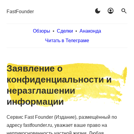
dark_mode
account_circle
search
FastFounder
Обзоры
•
Сделки
•
Анаконда
Читать в Телеграме
Заявление о
конфиденциальности и
неразглашении
информации
Сервис Fast Founder (Издание), размещённый по
адресу fastfounder.ru, уважает ваше право на
неприкосновенность частной жизни. Любая