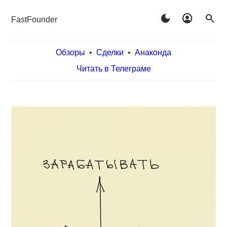
dark_mode
account_circle
search
FastFounder
Обзоры
•
Сделки
•
Анаконда
Читать в Телеграме