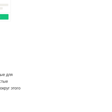
ные для
стые
округ этого