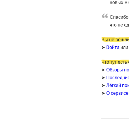
новых мы
Cпасибо 
что не с
Вы не вошли
➤
Войти
ил
Что тут есть
➤
Обзоры но
➤
Последни
➤
Лёгкий по
➤
О сервисе