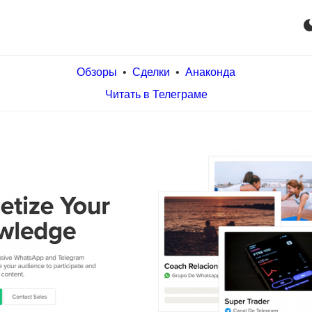
dark_m
Обзоры
•
Сделки
•
Анаконда
Читать в Телеграме