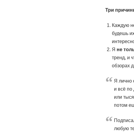
Три причин
Каждую н
будешь их
интересн
Я
не тол
тренд, и 
обзорах д
Я лично 
и всё по
или тыся
потом е
Подписал
любую те