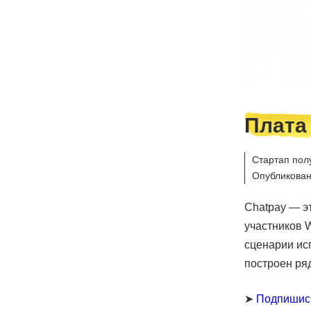
Плата
Стартап пол
Опубликован
Chatpay — э
участников 
сценарии ис
построен ря
➤
Подпишис