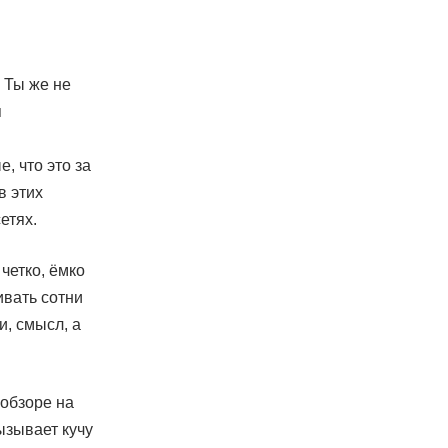
. Ты же не
я
е, что это за
в этих
етях.
четко, ёмко
ивать сотни
и, смысл, а
 обзоре на
ызывает кучу