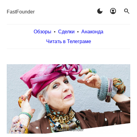
dark_mode
account_circle
search
FastFounder
Обзоры
•
Сделки
•
Анаконда
Читать в Телеграме