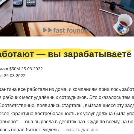
аботают — вы зарабатываете
учил $50M 25.03.2022
о 29.03.2022
рантина все работали из дома, и компаниям пришлось забот
е рабочих мест удалённых сотрудников. Это оказалось тем 
Соответственно, появились стартапы, вызвавшиеся эту зад
осле карантина востребованность их услуг должна была уп
аоборот — она выросла в десяток раз. Судя по всему, на б
лась новая бизнес-модель. …
читать дальше