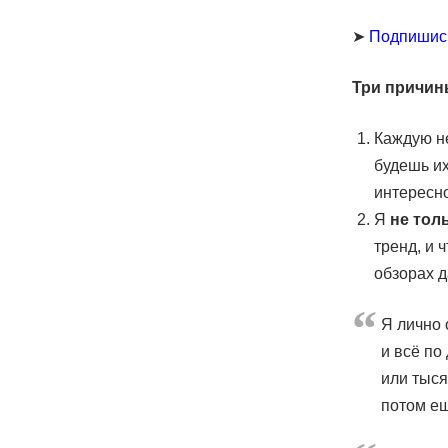
➤
Подпишис
Три причин
Каждую н
будешь их
интересн
Я
не тол
тренд, и 
обзорах д
Я лично 
и всё по
или тыся
потом е