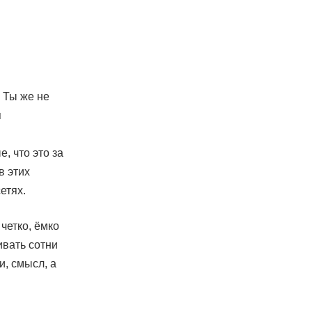
. Ты же не
я
е, что это за
в этих
етях.
четко, ёмко
ивать сотни
и, смысл, а