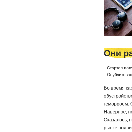
Они р
Стартап пол
Опубликован
Во время ка
обустройств
геморроем. 
Наверное, п
Оказалось, н
рынке появи