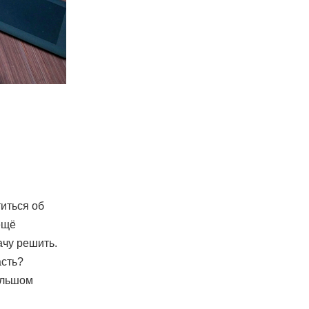
иться об
ещё
ачу решить.
асть?
ольшом