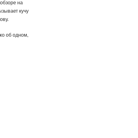
 обзоре на
ызывает кучу
ову.
ко об одном,