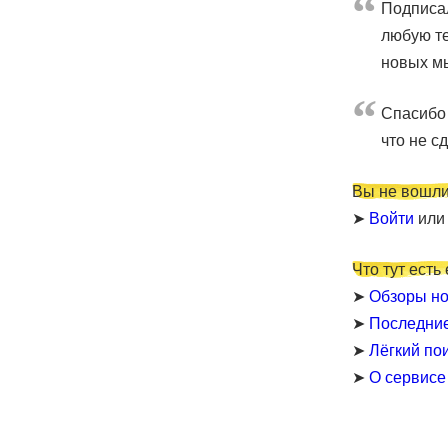
Подписал
любую те
новых мы
Cпасибо 
что не с
Вы не вошли
➤
Войти
ил
Что тут есть
➤
Обзоры но
➤
Последни
➤
Лёгкий по
➤
О сервисе