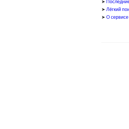
➤
Последни
➤
Лёгкий по
➤
О сервисе