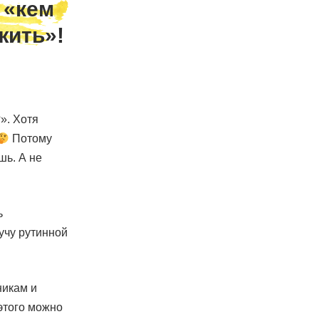
 «кем
жить»!
». Хотя
Потому
шь. А не
ь
учу рутинной
никам и
 этого можно