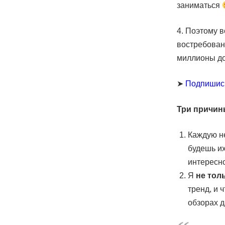
заниматься
4. Поэтому 
востребован
миллионы до
➤
Подпишис
Три причин
Каждую н
будешь их
интересн
Я
не тол
тренд, и 
обзорах д