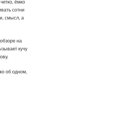
четко, ёмко
ивать сотни
и, смысл, а
 обзоре на
ызывает кучу
ову.
ко об одном,