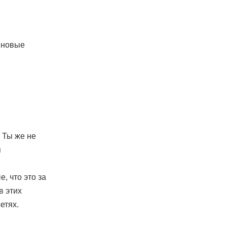
а новые
. Ты же не
я
е, что это за
в этих
етях.