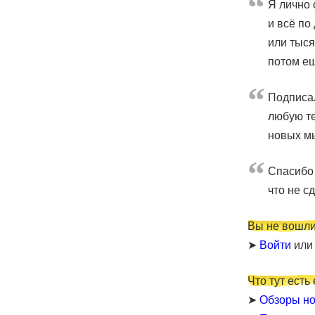
Я лично 
и всё по
или тыся
потом е
Подписал
любую те
новых мы
Cпасибо 
что не с
Вы не вошли
➤
Войти
ил
Что тут есть
➤
Обзоры но