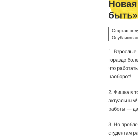
Новая
быть»
Стартап пол
Опубликован
1. Взрослые
гораздо бол
что работать
наоборот!
2. Фишка в т
актуальным
работы — да
3. Но пробл
студентам ра