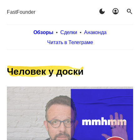
dark_mode
account_circle
search
FastFounder
Обзоры
•
Сделки
•
Анаконда
Читать в Телеграме
Человек у доски