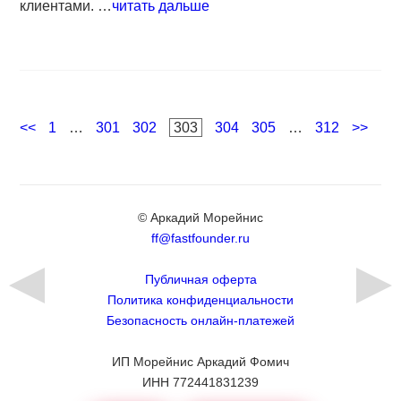
клиентами. …
читать дальше
Навигация
Page
Page
Page
Page
Page
Page
Page
<<
1
…
301
302
303
304
305
…
312
>>
по
записям
© Аркадий Морейнис
ff@fastfounder.ru
Публичная оферта
Политика конфиденциальности
Безопасность онлайн-платежей
ИП Морейнис Аркадий Фомич
ИНН 772441831239