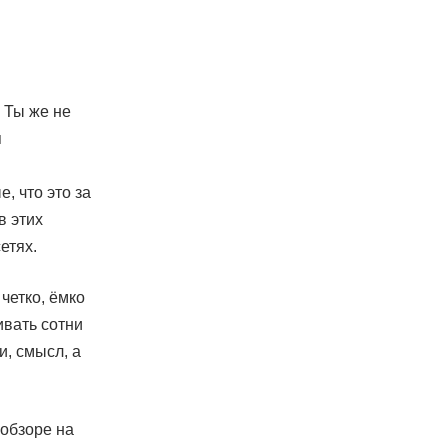
. Ты же не
я
е, что это за
в этих
етях.
четко, ёмко
ивать сотни
и, смысл, а
 обзоре на