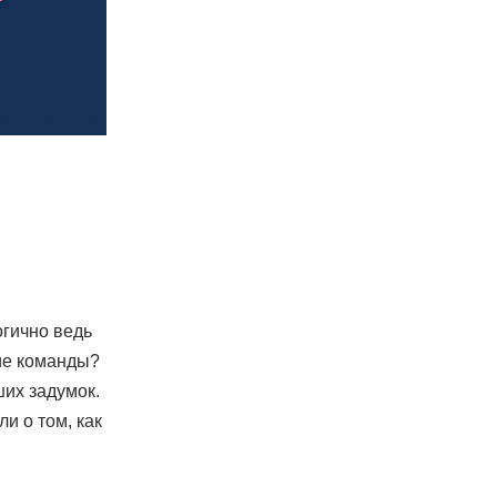
гично ведь
ие команды?
ших задумок.
и о том, как