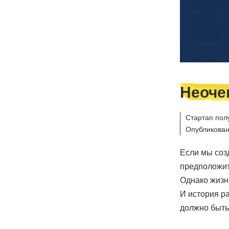
Неоче
Стартап пол
Опубликован
Если мы соз
предположит
Однако жизн
И история ра
должно быть