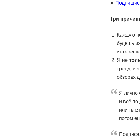
➤
Подпишис
Три причин
Каждую н
будешь их
интересн
Я
не тол
тренд, и 
обзорах д
Я лично 
и всё по
или тыся
потом е
Подписал