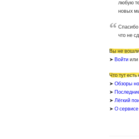
любую те
новых мы
Cпасибо 
что не с
Вы не вошли
➤
Войти
ил
Что тут есть
➤
Обзоры но
➤
Последни
➤
Лёгкий по
➤
О сервисе