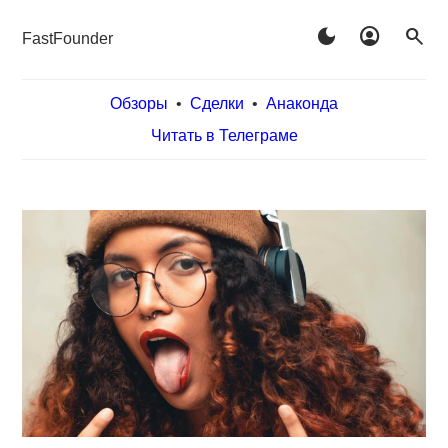
dark_mode
account_circle
search
FastFounder
Обзоры
•
Сделки
•
Анаконда
Читать в Телеграме