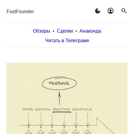
dark_mode
account_circle
search
FastFounder
Обзоры
•
Сделки
•
Анаконда
Читать в Телеграме