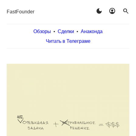
dark_mode
account_circle
search
FastFounder
Обзоры
•
Сделки
•
Анаконда
Читать в Телеграме