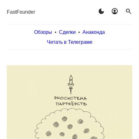
dark_mode
account_circle
search
FastFounder
Обзоры
•
Сделки
•
Анаконда
Читать в Телеграме