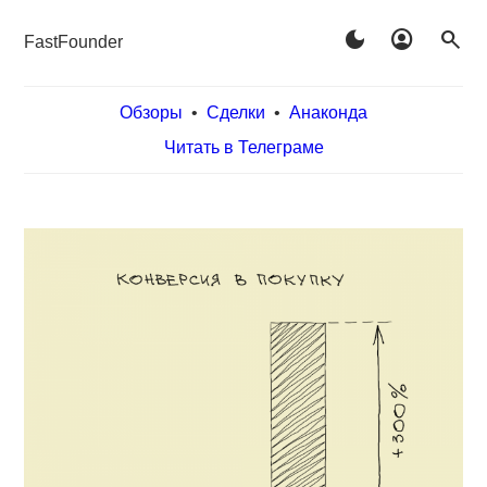
dark_mode
account_circle
search
FastFounder
Обзоры
•
Сделки
•
Анаконда
Читать в Телеграме