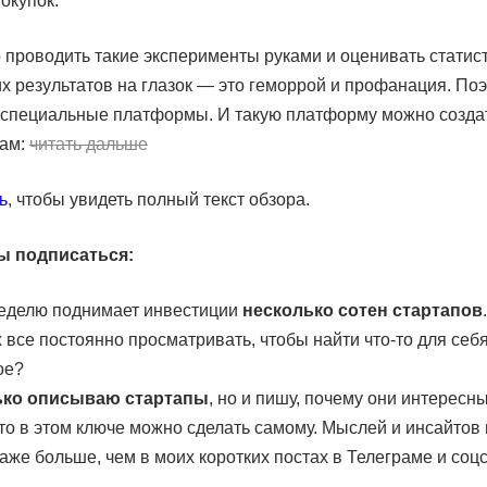
окупок.
о проводить такие эксперименты руками и оценивать статис
их результатов на глазок — это геморрой и профанация. По
 специальные платформы. И такую платформу можно создат
рам:
читать дальше
ь
, чтобы увидеть полный текст обзора.
ы подписаться:
еделю поднимает инвестиции
несколько сотен стартапов
 все постоянно просматривать, чтобы найти что-то для себ
ое?
ько описываю стартапы
, но и пишу, почему они интересны
что в этом ключе можно сделать самому. Мыслей и инсайтов 
аже больше, чем в моих коротких постах в Телеграме и соцс