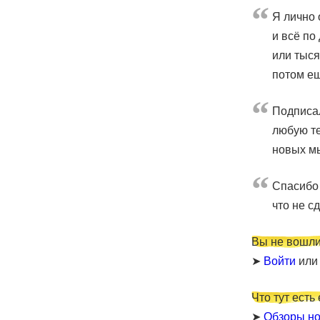
Я лично 
и всё по
или тыся
потом е
Подписал
любую те
новых мы
Cпасибо 
что не с
Вы не вошли
➤
Войти
ил
Что тут есть
➤
Обзоры но