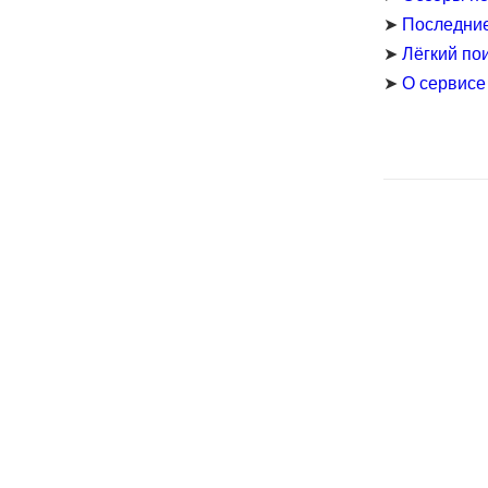
➤
Последни
➤
Лёгкий по
➤
О сервисе