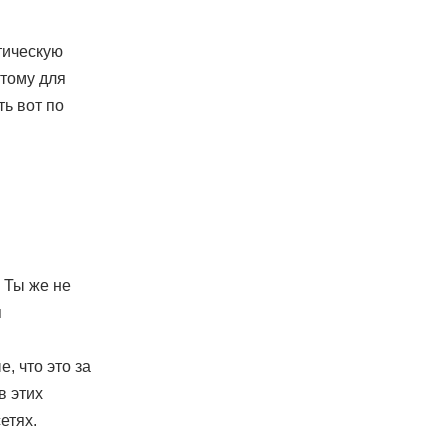
тическую
этому для
ь вот по
. Ты же не
я
е, что это за
в этих
етях.