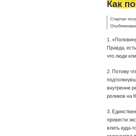
Как по
Стартап пол
Опубликован
1. «Половину
Правда, ест
что люди кли
2. Потому чт
подтолкнувша
внутренне ре
роликов на Ю
3. Единстве
провести экс
влить куда-т