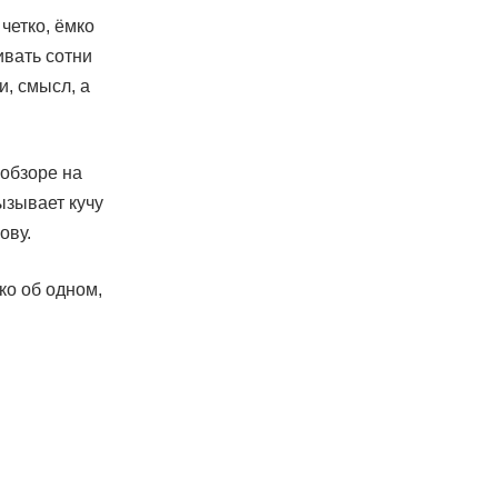
четко, ёмко
ивать сотни
и, смысл, а
 обзоре на
ызывает кучу
ову.
ко об одном,