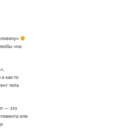
половину»
якобы «на
»,
и как-то
ент типа
ет — это
ртимента или
де