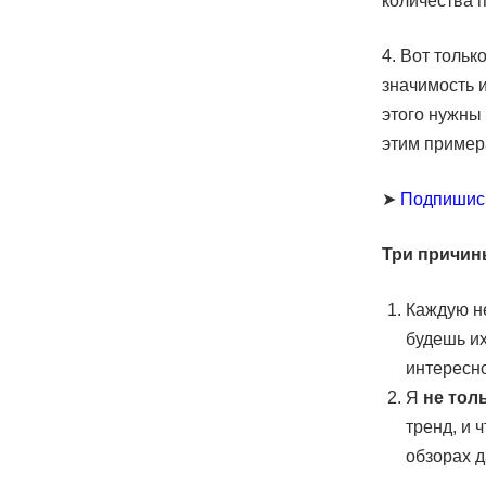
количества п
4. Вот тольк
значимость 
этого нужны
этим приме
➤
Подпишис
Три причин
Каждую н
будешь их
интересн
Я
не тол
тренд, и 
обзорах д