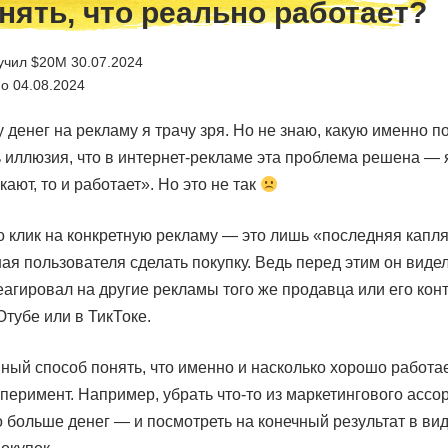
нять, что реально работает?
учил $20M 30.07.2024
о 04.08.2024
 денег на рекламу я трачу зря. Но не знаю, какую именно 
ь иллюзия, что в интернет-рекламе эта проблема решена — 
кают, то и работает». Но это не так
о клик на конкретную рекламу — это лишь «последняя капля
я пользователя сделать покупку. Ведь перед этим он видел 
агировал на другие рекламы того же продавца или его конт
тубе или в ТикТоке.
нный способ понять, что именно и насколько хорошо работа
перимент. Например, убрать что-то из маркетингового ассо
о больше денег — и посмотреть на конечный результат в ви