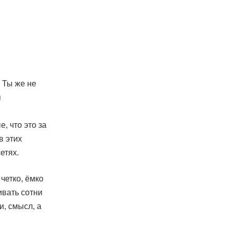
. Ты же не
я
е, что это за
в этих
етях.
четко, ёмко
ивать сотни
и, смысл, а