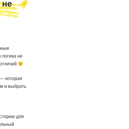
 не
чные
 логика не
 отличий
 — которая
ом и выбрать
сторию для
тельный