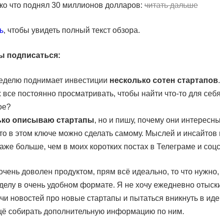
ько что поднял 30 миллионов долларов:
читать дальше
ь
, чтобы увидеть полный текст обзора.
ы подписаться:
еделю поднимает инвестиции
несколько сотен стартапов
 все постоянно просматривать, чтобы найти что-то для себ
ое?
ько описываю стартапы
, но и пишу, почему они интересны
что в этом ключе можно сделать самому. Мыслей и инсайтов 
аже больше, чем в моих коротких постах в Телеграме и соцс
очень доволен продуктом, прям всё идеально, то что нужно, 
 делу в очень удобном формате. Я не хочу ежедневно отыск
чи новостей про новые стартапы и пытаться вникнуть в иде
щё собирать дополнительную информацию по ним.