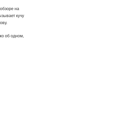
 обзоре на
ызывает кучу
ову.
ко об одном,