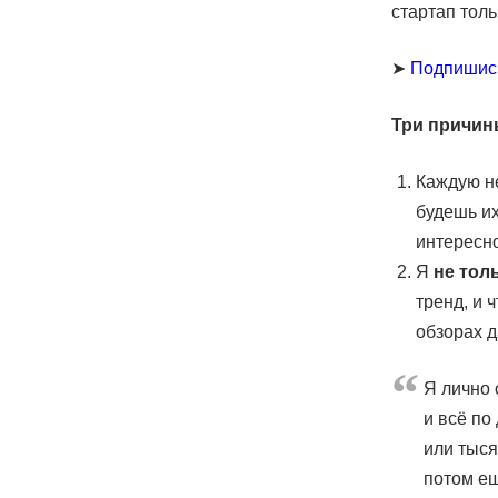
стартап тол
➤
Подпишис
Три причин
Каждую н
будешь их
интересн
Я
не тол
тренд, и 
обзорах д
Я лично 
и всё по
или тыся
потом е