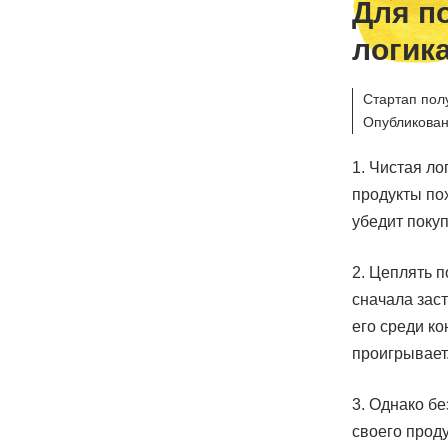
Для п
логик
Стартап пол
Опубликован
1. Чистая ло
продукты пох
убедит покуп
2. Цеплять 
сначала заст
его среди ко
проигрывает
3. Однако б
своего проду