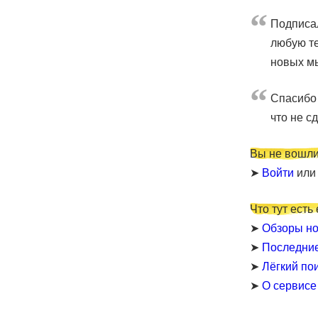
Подписал
любую те
новых мы
Cпасибо 
что не с
Вы не вошли
➤
Войти
ил
Что тут есть
➤
Обзоры но
➤
Последни
➤
Лёгкий по
➤
О сервисе