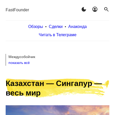
dark_mode
account_circle
search
FastFounder
Обзоры
•
Сделки
•
Анаконда
Читать в Телеграме
Междусобойчик
показать всё
Казахстан — Сингапур —
весь мир