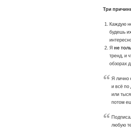
Три причин
Каждую н
будешь их
интересн
Я
не тол
тренд, и 
обзорах д
Я лично 
и всё по
или тыся
потом е
Подписал
любую те