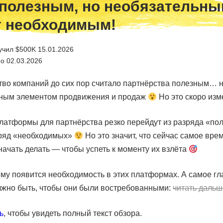
полезным, но необязательны
т необходимым!
учил $500K 15.01.2026
о 02.03.2026
тво компаний до сих пор считало партнёрства полезным… 
ьным элементом продвижения и продаж
Но это скоро из
платформы для партнёрства резко перейдут из разряда «по
зряд «необходимых»
Но это значит, что сейчас самое вре
ачать делать — чтобы успеть к моменту их взлёта
чему появится необходимость в этих платформах. А самое г
олжно быть, чтобы они были востребованными:
читать дальш
ь
, чтобы увидеть полный текст обзора.