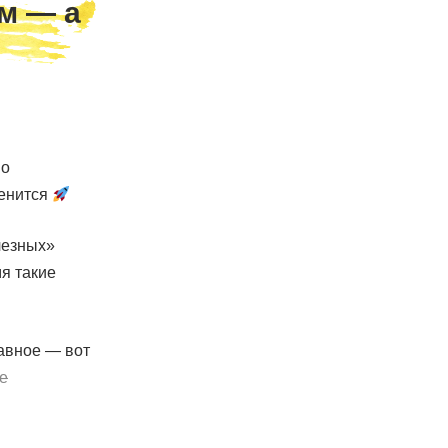
м — а
но
менится
лезных»
мя такие
лавное — вот
е