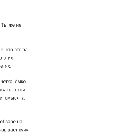
. Ты же не
я
е, что это за
в этих
етях.
четко, ёмко
ивать сотни
и, смысл, а
 обзоре на
ызывает кучу