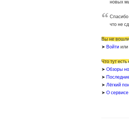
новых мы
Cпасибо 
что не с
Вы не вошли
➤
Войти
ил
Что тут есть
➤
Обзоры но
➤
Последни
➤
Лёгкий по
➤
О сервисе