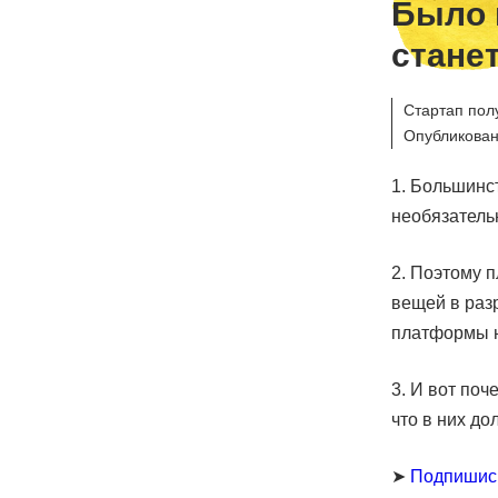
Было 
стане
Стартап пол
Опубликован
1. Большинс
необязател
2. Поэтому 
вещей в ра
платформы н
3. И вот по
что в них д
➤
Подпишис