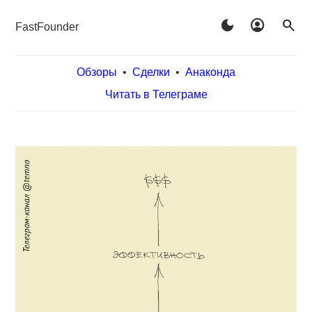
dark_mode
account_circle
search
FastFounder
Обзоры
•
Сделки
•
Анаконда
Читать в Телеграме